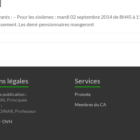
]
vants : – Pour les sixièmes : mardi 02 septembre 2014 de 8H45 à 1
blissement. Les demi-pensionnaires mangeront
s légales
Services
e publication :
Pronote
, Principale
Membres du CA
:
INAR, Professeur
r
OVH