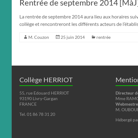
Rentrée de septembre 2014 [MàJ
La rentrée de septembre 2014 aura lieu aux horaires sui
collège et rencontreront les différents acteurs de l’éta
M. Couzon
25 juin 2014
rentrée
Collège HERRIOT
Mention
55, rue Edouard HERRIOT
Directeur d
93190 Livry-Gargan
Mme RAMON
FRANCE
Webmestre 
M. OUBOUD
Tel. 01 86 78 31 20
Hébergé pa