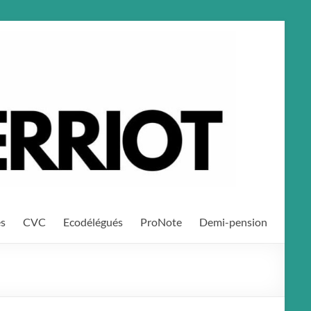
es
CVC
Ecodélégués
ProNote
Demi-pension