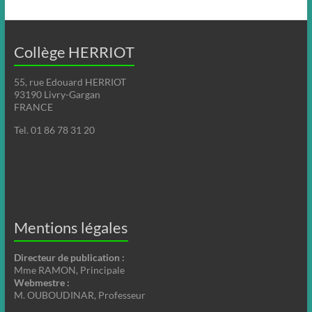
Collège HERRIOT
55, rue Edouard HERRIOT
93190 Livry-Gargan
FRANCE
Tel. 01 86 78 31 20
Mentions légales
Directeur de publication :
Mme RAMON, Principale
Webmestre :
M. OUBOUDINAR, Professeur