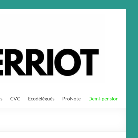
es
CVC
Ecodélégués
ProNote
Demi-pension