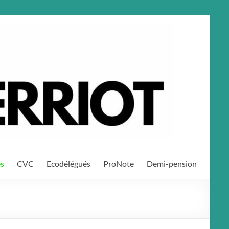
es
CVC
Ecodélégués
ProNote
Demi-pension