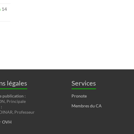
n
14
s légales
Services
e publication :
Pronote
, Principale
Membres du CA
:
INAR, Professeur
r
OVH