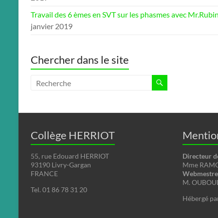
Travail des 6 èmes en SVT sur les phasmes avec Mr.Rubi
janvier 2019
Chercher dans le site
Collège HERRIOT
Mention
55, rue Edouard HERRIOT
Directeur d
93190 Livry-Gargan
Mme RAMON
FRANCE
Webmestre 
M. OUBOUD
Tel. 01 86 78 31 20
Hébergé pa