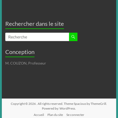
Rechercher dans le site
Conception
M. COUZON, Professeur
Copyright © 2026
. All rights reserved. Theme
Spacious
by ThemeGrill.
Powered by:
WordPress
.
Accueil
Plan du site
Se connecter