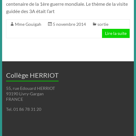
centenaire de la 1ère guerre mondiale. Le thème de la visite
guidée des 3A était l’art
Mme Gouigah
5 novembre 2014
sortie
Lire la suite
Collège HERRIOT
55, rue Edouard HERRIOT
93190 Livry-Gargan
FRANCE
Tel. 01 86 78 31 20