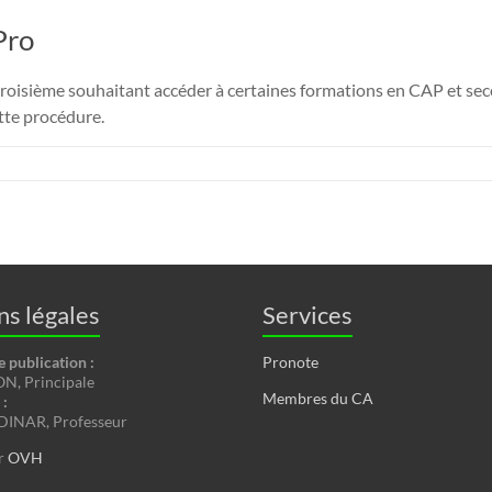
Pro
roisième souhaitant accéder à certaines formations en CAP et secon
ette procédure.
s légales
Services
e publication :
Pronote
, Principale
Membres du CA
:
INAR, Professeur
r
OVH