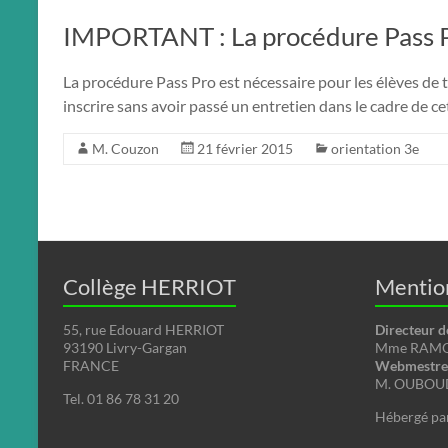
IMPORTANT : La procédure Pass 
La procédure Pass Pro est nécessaire pour les élèves de t
inscrire sans avoir passé un entretien dans le cadre de c
M. Couzon
21 février 2015
orientation 3e
Collège HERRIOT
Mention
55, rue Edouard HERRIOT
Directeur d
93190 Livry-Gargan
Mme RAMON
FRANCE
Webmestre 
M. OUBOUD
Tel. 01 86 78 31 20
Hébergé pa