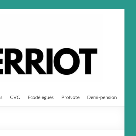
es
CVC
Ecodélégués
ProNote
Demi-pension