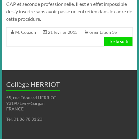
CAP et seconde professionnelle. Il est en effet impossible
de s’y inscrire sans avoir passé un entretien dans le cadre de
cette procédure.
M. Couzon
21 février 2015
orientation 3e
Lire la suite
Collège HERRIOT
55, rue Edouard HERRIOT
93190 Livry-Gargan
FRANCE
Tel. 01 86 78 31 20