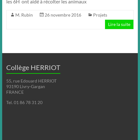
les 6H ont aidé à récolter les animaux
M. Rubin
26 novembre 2016
Projets
Lire la suite
Collège HERRIOT
55, rue Edouard HERRIOT
93190 Livry-Gargan
FRANCE
Tel. 01 86 78 31 20