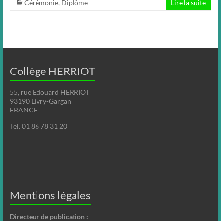
Cérémonie
,
Diplôme
Lire la suite
Collège HERRIOT
55, rue Edouard HERRIOT
93190 Livry-Gargan
FRANCE
Tel. 01 86 78 31 20
Mentions légales
Directeur de publication :