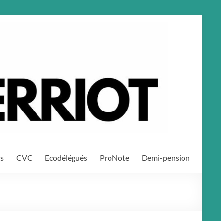
es
CVC
Ecodélégués
ProNote
Demi-pension