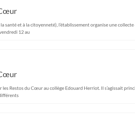
 Cœur
a santé et à la citoyenneté), l’établissement organise une collect
 vendredi 12 au
 Cœur
r les Restos du Cœur au collège Edouard Herriot. Il s’agissait pri
différents