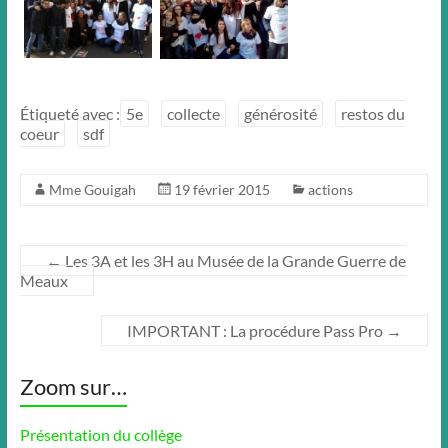
Étiqueté avec :
5e
collecte
générosité
restos du
coeur
sdf
Mme Gouigah
19 février 2015
actions
←
Les 3A et les 3H au Musée de la Grande Guerre de
Meaux
IMPORTANT : La procédure Pass Pro
→
Zoom sur…
Présentation du collège