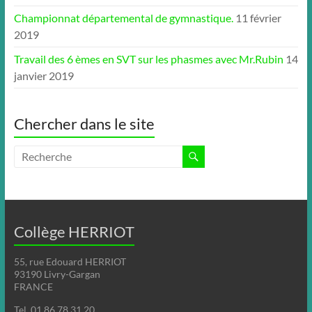
Championnat départemental de gymnastique.
11 février
2019
Travail des 6 èmes en SVT sur les phasmes avec Mr.Rubin
14
janvier 2019
Chercher dans le site
Collège HERRIOT
55, rue Edouard HERRIOT
93190 Livry-Gargan
FRANCE
Tel. 01 86 78 31 20