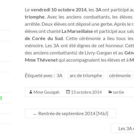
Le
vendredi 10 octobre 2014
, les
3A
ont participé a
triomphe
. Avec les anciens combattants, les élèves
arrêtée. Deux élèves ont déposé une gerbe. Après le ra
élèves ont chanté
La Marseillaise
et participé aux salu
de Corée du Sud
. Cette cérémonie a lieu tous le
mémoire. Les 3A ont été dignes de cet honneur. Cette 
des anciens combattants) de Livry-Gargan et au
Géné
Mme Thévenet
qui accompagnaient les élèves et à
M.
Étiqueté avec :
3A
arc de triomphe
cérémonie
Mme Gouigah
13 octobre 2014
sortie
)
←
Rentrée de septembre 2014 [MàJ]
Les 3A 