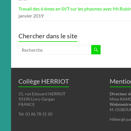
Travail des 6 èmes en SVT sur les phasmes avec Mr.Rubi
janvier 2019
Chercher dans le site
Collège HERRIOT
Mention
55, rue Edouard HERRIOT
Directeur d
93190 Livry-Gargan
Mme RAMON
FRANCE
Webmestre 
M. OUBOUD
Tel. 01 86 78 31 20
Hébergé pa