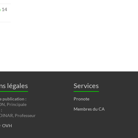
n
14
s légales
Services
e publication :
Pronote
, Principale
Membres du CA
:
INAR, Professeur
r
OVH