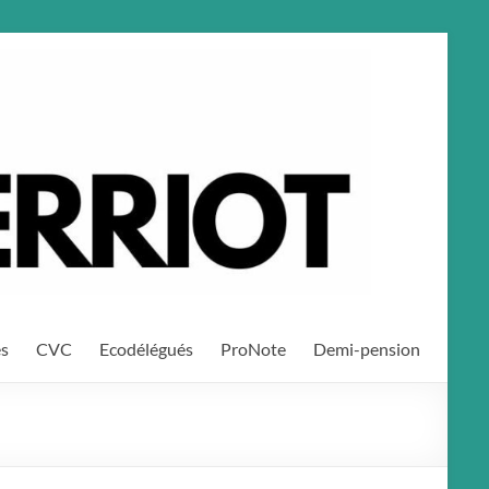
es
CVC
Ecodélégués
ProNote
Demi-pension