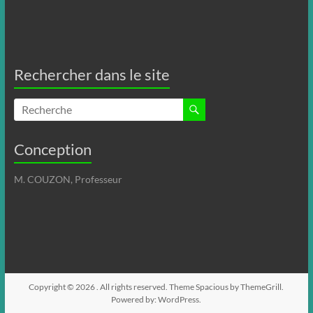
Rechercher dans le site
Conception
M. COUZON, Professeur
Copyright © 2026
. All rights reserved. Theme
Spacious
by ThemeGrill.
Powered by:
WordPress
.