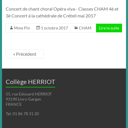
Concert de chant choral Opéra viva– Classes CHAM 4è et
3è Concert à la cathédrale de Créteil mai 2017
Mme Pin
1 octobre 2017
CHAM
Lire la suite
« Précédent
Collège HERRIOT
55, rue Edouard HERRIOT
93190 Livry-Gargan
FRANCE
Tel. 01 86 78 31 20