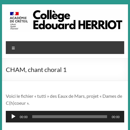
Aller
au
contenu
Menu
CHAM, chant choral 1
Voici le fichier « tutti » des Eaux de Mars, projet « Dames de
C(h)coeur ».
Lecteur
00:00
00:00
audio