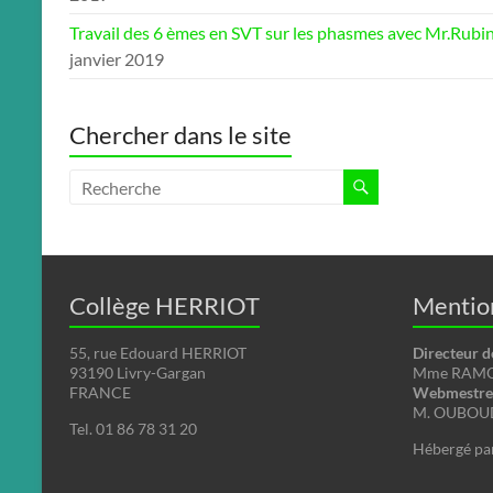
Travail des 6 èmes en SVT sur les phasmes avec Mr.Rubi
janvier 2019
Chercher dans le site
Collège HERRIOT
Mention
55, rue Edouard HERRIOT
Directeur d
93190 Livry-Gargan
Mme RAMON
FRANCE
Webmestre 
M. OUBOUD
Tel. 01 86 78 31 20
Hébergé pa