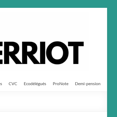
es
CVC
Ecodélégués
ProNote
Demi-pension